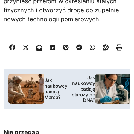
przynieść przełom w określaniu stałych
fizycznych i otworzyć drogę do zupełnie
nowych technologii pomiarowych.
N
Jak
Jak
naukowcy
a
naukowcy
badają
badają
starożytne
w
Marsa?
DNA?
i
g
Nie przegap