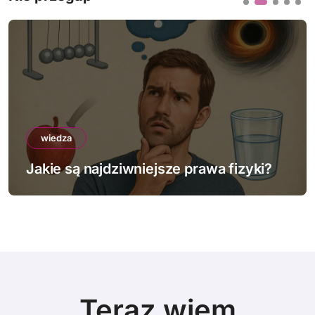
a
c
j
a
w
wiedza
p
Jakie są najdziwniejsze prawa fizyki?
i
s
u
Teraz wiem