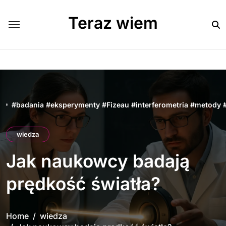
Skip
to
Teraz wiem
content
#
badania
#
eksperymenty
#
Fizeau
#
interferometria
#
metody
wiedza
Jak naukowcy badają
prędkość światła?
Home
wiedza