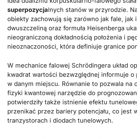
Idea dualizmu korpuskularno-falowego stał
superpozycja
lnych stanów w przyrodzie. N
obiekty zachowują się zarówno jak fale, jak
dwuszczeliną oraz formuła Heisenberga ukaz
nieograniczoną dokładnością położenia i pę
nieoznaczoności, która definiuje granice p
W mechanice falowej Schrödingera układ opi
kwadrat wartości bezwzględnej informuje o
w danym miejscu. Równanie to pozwala na obl
fizyki kwantowej narzędzie do prognozowa
potwierdziły także istnienie efektu tunelow
przenikać przez bariery potencjału, co je
tranzystorach i diodach tunelowych.