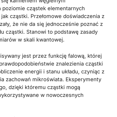
a się kamieniem węgielnym
a poziomie cząstek elementarnych
 i jak cząstki. Przełomowe doświadczenia z
ały, że nie da się jednocześnie poznać z
du cząstki. Stanowi to podstawę zasady
omiarów w skali kwantowej.
sywany jest przez funkcję falową, której
 prawdopodobieństwie znalezienia cząstki
iczenie energii i stanu układu, czyniąc z
nia zachowań mikroświata. Eksperymenty
ego, dzięki któremu cząstki mogą
st wykorzystywane w nowoczesnych