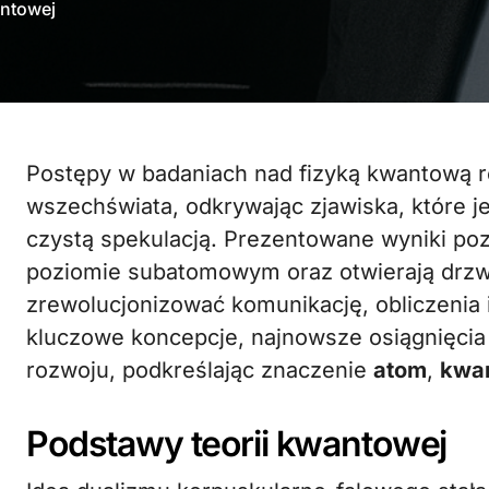
antowej
Postępy w badaniach nad fizyką kwantową redefiniują nasze podejście do natury
wszechświata, odkrywając zjawiska, które j
czystą spekulacją. Prezentowane wyniki po
poziomie subatomowym oraz otwierają drzwi
zrewolucjonizować komunikację, obliczenia 
kluczowe koncepcje, najnowsze osiągnięci
rozwoju, podkreślając znaczenie
atom
,
kwa
Podstawy teorii kwantowej