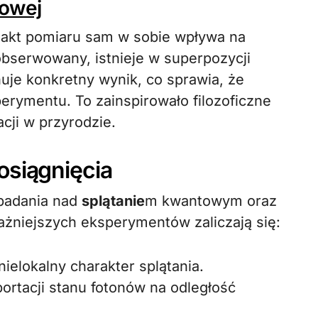
towej
że akt pomiaru sam w sobie wpływa na
bserwowany, istnieje w superpozycji
uje konkretny wynik, co sprawia, że
perymentu. To zainspirowało filozoficzne
cji w przyrodzie.
osiągnięcia
adania nad
splątanie
m kwantowym oraz
żniejszych eksperymentów zaliczają się:
nielokalny charakter splątania.
ortacji stanu fotonów na odległość