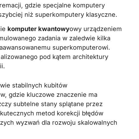
emacji, gdzie specjalne komputery
szybciej niż superkomputery klasyczne.
cie
komputer kwantowy
owy urządzeniem
ulowanego zadania w zaledwie kilka
ej zaawansowanemu superkomputerowi.
malizowanego pod kątem architektury
i.
wie stabilnych kubitów
w, gdzie kluczowe znaczenie ma
zczy subtelne stany splątane przez
skutecznych metod korekcji błędów
szych wyzwań dla rozwoju skalowalnych