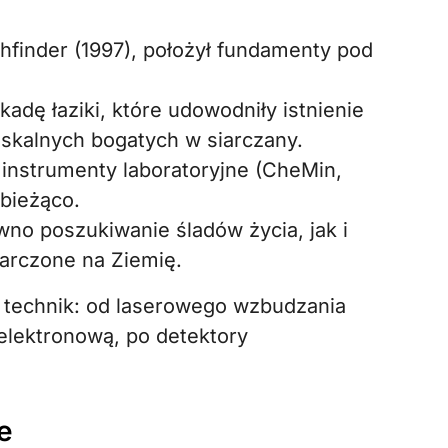
thfinder (1997), położył fundamenty pod
adę łaziki, które udowodniły istnienie
skalnych bogatych w siarczany.
nstrumenty laboratoryjne (CheMin,
 bieżąco.
wno poszukiwanie śladów życia, jak i
tarczone na Ziemię.
 technik: od laserowego wzbudzania
lektronową, po detektory
e