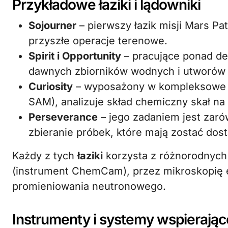
Przykładowe łaziki i lądowniki
Sojourner
– pierwszy łazik misji Mars Pa
przyszłe operacje terenowe.
Spirit i Opportunity
– pracujące ponad dek
dawnych zbiorników wodnych i utworów 
Curiosity
– wyposażony w kompleksowe i
SAM), analizuje skład chemiczny skał na
Perseverance
– jego zadaniem jest zaró
zbieranie próbek, które mają zostać dos
Każdy z tych
łaziki
korzysta z różnorodnych
(instrument ChemCam), przez mikroskopię e
promieniowania neutronowego.
Instrumenty i systemy wspierając