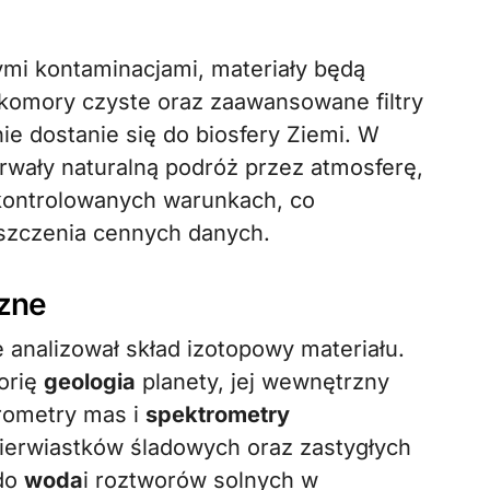
mi kontaminacjami, materiały będą
 komory czyste oraz zaawansowane filtry
e dostanie się do biosfery Ziemi. W
rwały naturalną podróż przez atmosferę,
kontrolowanych warunkach, co
iszczenia cennych danych.
czne
 analizował skład izotopowy materiału.
orię
geologia
planety, jej wewnętrzny
rometry mas i
spektrometry
ierwiastków śladowych oraz zastygłych
 do
woda
i roztworów solnych w