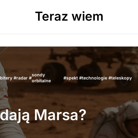
Teraz wiem
sondy
bitery
#
radar
#
#
spekt
#
technologie
#
teleskopy
orbitalne
dają Marsa?