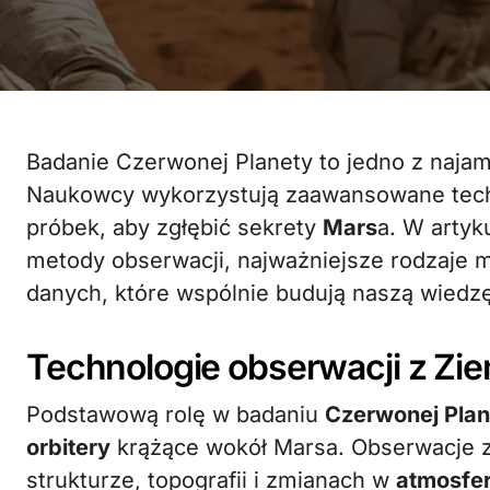
Badanie Czerwonej Planety to jedno z najambitniejszych wyzwań współczesnej nauki.
Naukowcy wykorzystują zaawansowane techn
próbek, aby zgłębić sekrety
Mars
a. W artyk
metody obserwacji, najważniejsze rodzaje mis
danych, które wspólnie budują naszą wiedzę 
Technologie obserwacji z Ziem
Podstawową rolę w badaniu
Czerwonej Plan
orbitery
krążące wokół Marsa. Obserwacje z
strukturze, topografii i zmianach w
atmosfe