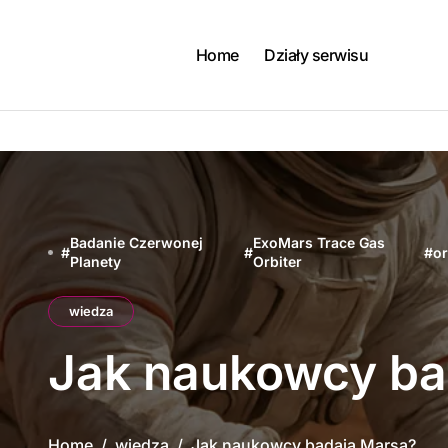
Skip
to
content
Home
Działy serwisu
Badanie Czerwonej
ExoMars Trace Gas
#
#
#
or
Planety
Orbiter
wiedza
Jak naukowcy ba
Home
wiedza
Jak naukowcy badają Marsa?