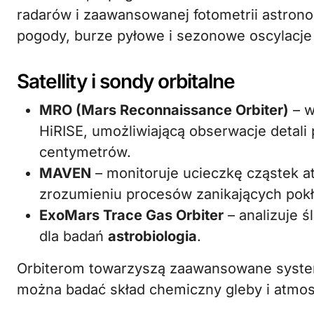
radarów i zaawansowanej fotometrii astro
pogody, burze pyłowe i sezonowe oscylacje
Satellity i sondy orbitalne
MRO (Mars Reconnaissance Orbiter)
– w
HiRISE, umożliwiającą obserwacje detali 
centymetrów.
MAVEN
– monitoruje ucieczkę cząstek 
zrozumieniu procesów zanikających pok
ExoMars Trace Gas Orbiter
– analizuje ś
dla badań
astrobiologia
.
Orbiterom towarzyszą zaawansowane syst
można badać skład chemiczny gleby i atmos