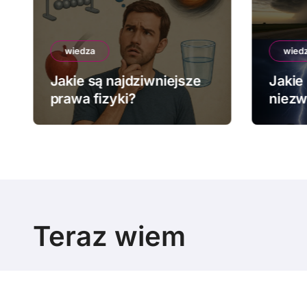
wiedza
wied
Jakie są najdziwniejsze
Jakie 
prawa fizyki?
niezw
pogo
Teraz wiem