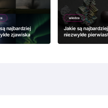
za
wiedza
są najbardziej
Jakie są najbardziej
ykłe zjawiska
niezwykłe pierwiast
dowe?
chemiczne?