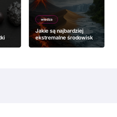
wiedza
Jakie są najbardziej
ki
ekstremalne środowiska
na Ziemi?