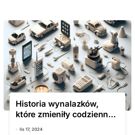
Historia wynalazków,
które zmieniły codzienne
życie ludzi
lis 17, 2024