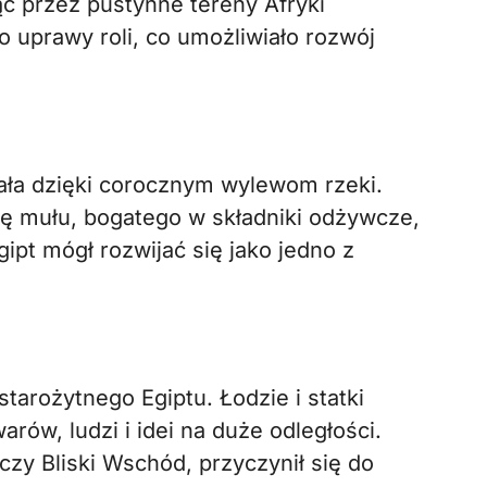
jąc przez pustynne tereny Afryki
o uprawy roli, co umożliwiało rozwój
wała dzięki corocznym wylewom rzeki.
ę mułu, bogatego w składniki odżywcze,
gipt mógł rozwijać się jako jedno z
starożytnego Egiptu. Łodzie i statki
rów, ludzi i idei na duże odległości.
czy Bliski Wschód, przyczynił się do