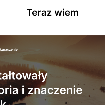
Teraz wiem
#
znaczenie
tałtowały
oria i znaczenie
ek