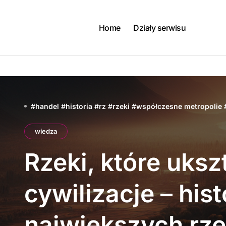
Skip
to
content
Home
Działy serwisu
#
handel
#
historia
#
rz
#
rzeki
#
współczesne metropolie
wiedza
Rzeki, które uksz
cywilizacje – hist
największych rz