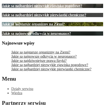
Jakie są najbardziej niezwykłe zjawiska pogodowe?
Jakie są najbardziej niezwykłe pierwiastki chemiczne?
Jakie są najstarsze organizmy na Ziemi?
Jakie są najnowsze odkrycia w neuronauce?
Najnowsze wpisy
Jakie są najstarsze organizmy na Ziemi?
Jakie są najnowsze odkrycia w neuronauce?
Jakie są najdziwniejsze prawa fizyki?
Jakie są najbardziej niezwykłe zjawiska pogodowe?
Jakie są najbardziej niezwykłe pierwiastki chemiczne?
Menu
Działy serwisu
Wiedza
Partnerzy serwisu