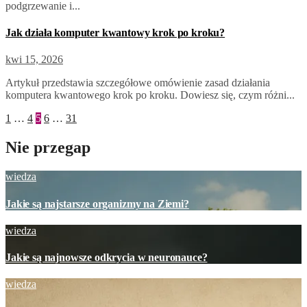
podgrzewanie i...
Jak działa komputer kwantowy krok po kroku?
kwi 15, 2026
Artykuł przedstawia szczegółowe omówienie zasad działania
komputera kwantowego krok po kroku. Dowiesz się, czym różni...
Stronicowanie
1
…
4
5
6
…
31
wpisów
Nie przegap
wiedza
Jakie są najstarsze organizmy na Ziemi?
wiedza
Jakie są najnowsze odkrycia w neuronauce?
wiedza