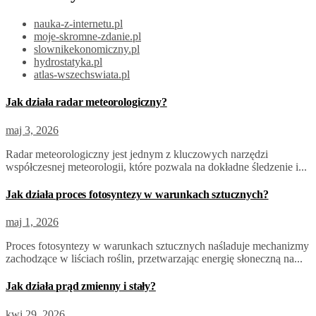
nauka-z-internetu.pl
moje-skromne-zdanie.pl
slownikekonomiczny.pl
hydrostatyka.pl
atlas-wszechswiata.pl
Jak działa radar meteorologiczny?
maj 3, 2026
Radar meteorologiczny jest jednym z kluczowych narzędzi
współczesnej meteorologii, które pozwala na dokładne śledzenie i...
Jak działa proces fotosyntezy w warunkach sztucznych?
maj 1, 2026
Proces fotosyntezy w warunkach sztucznych naśladuje mechanizmy
zachodzące w liściach roślin, przetwarzając energię słoneczną na...
Jak działa prąd zmienny i stały?
kwi 29, 2026