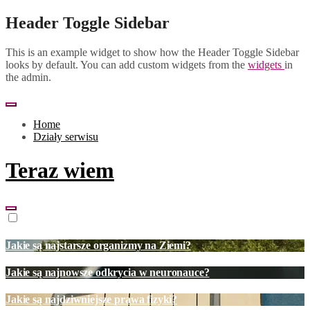
Skip
Header Toggle Sidebar
to
content
This is an example widget to show how the Header Toggle Sidebar
looks by default. You can add custom widgets from the
widgets
in
the admin.
Home
Działy serwisu
Teraz wiem
Jakie są najstarsze organizmy na Ziemi?
Jakie są najnowsze odkrycia w neuronauce?
Jakie są najdziwniejsze prawa fizyki?