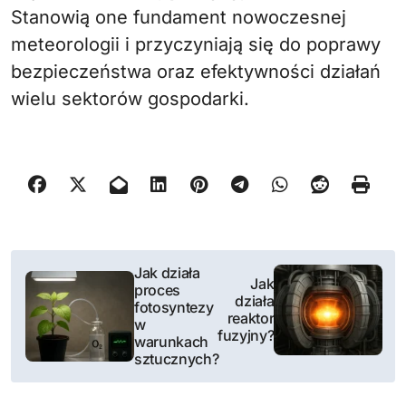
Stanowią one fundament nowoczesnej
meteorologii i przyczyniają się do poprawy
bezpieczeństwa oraz efektywności działań
wielu sektorów gospodarki.
N
Jak działa
Jak
proces
a
działa
fotosyntezy
reaktor
w
w
fuzyjny?
warunkach
sztucznych?
i