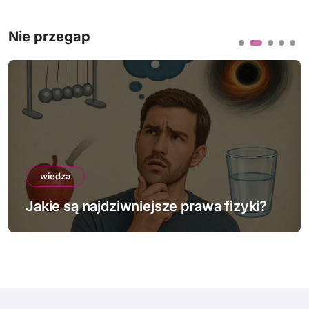
g
a
Nie przegap
c
j
a
w
p
wiedza
i
Jakie są najdziwniejsze prawa fizyki?
s
u