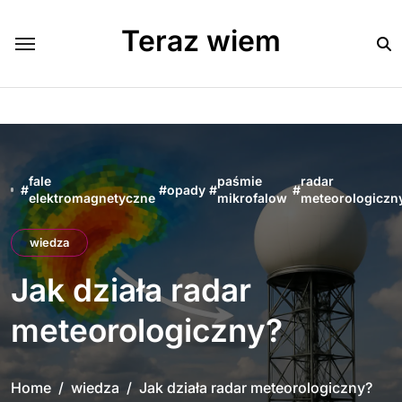
Skip
to
Teraz wiem
content
fale
paśmie
radar
#
#
opady
#
#
elektromagnetyczne
mikrofalow
meteorologiczn
wiedza
Jak działa radar
meteorologiczny?
Home
wiedza
Jak działa radar meteorologiczny?