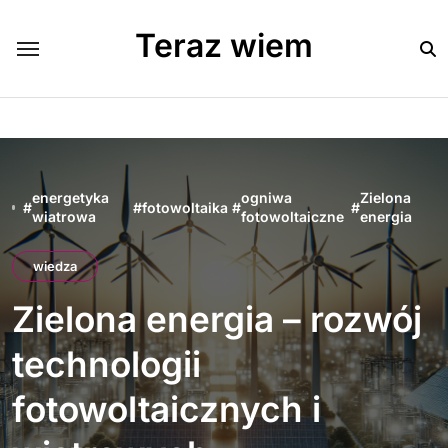
Skip
to
Teraz wiem
content
energetyka
ogniwa
Zielona
#
#
fotowoltaika
#
#
wiatrowa
fotowoltaiczne
energia
wiedza
Zielona energia – rozwój
technologii
fotowoltaicznych i