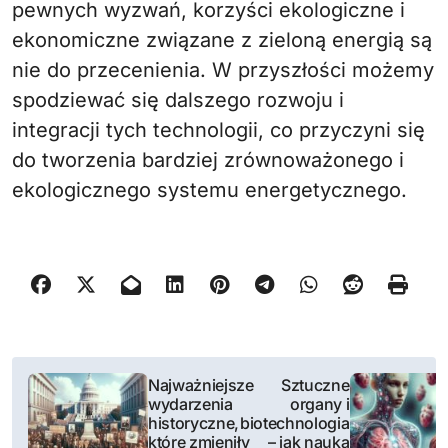
pewnych wyzwań, korzyści ekologiczne i
ekonomiczne związane z zieloną energią są
nie do przecenienia. W przyszłości możemy
spodziewać się dalszego rozwoju i
integracji tych technologii, co przyczyni się
do tworzenia bardziej zrównoważonego i
ekologicznego systemu energetycznego.
N
Najważniejsze
Sztuczne
wydarzenia
organy i
a
historyczne,
biotechnologia
które zmieniły
– jak nauka