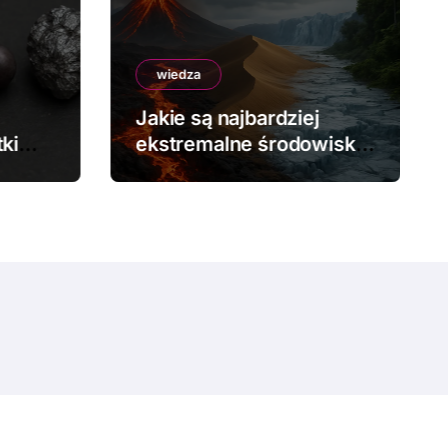
wiedza
Jakie są najbardziej
ki
ekstremalne środowiska
na Ziemi?