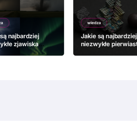
za
wiedza
są najbardziej
Jakie są najbardziej
ykłe zjawiska
niezwykłe pierwiast
dowe?
chemiczne?