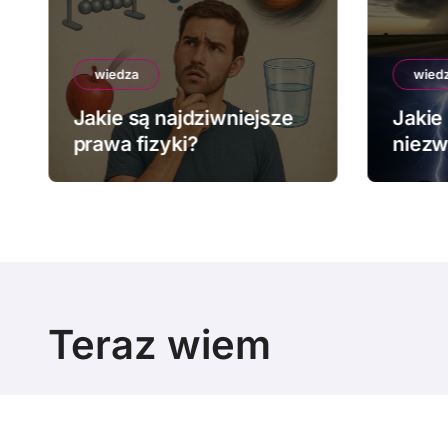
wiedza
wied
Jakie są najdziwniejsze
Jakie 
prawa fizyki?
niezw
pogo
Teraz wiem