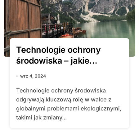
Technologie ochrony
środowiska – jakie
rozwiązania mogą
wrz 4, 2024
uratować planetę?
Technologie ochrony środowiska
odgrywają kluczową rolę w walce z
globalnymi problemami ekologicznymi,
takimi jak zmiany...