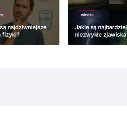
za
wiedza
 są najdziwniejsze
Jakie są najbardziej
 fizyki?
niezwykłe zjawiska
pogodowe?
© Copyright 2024 All Rights Reserved.