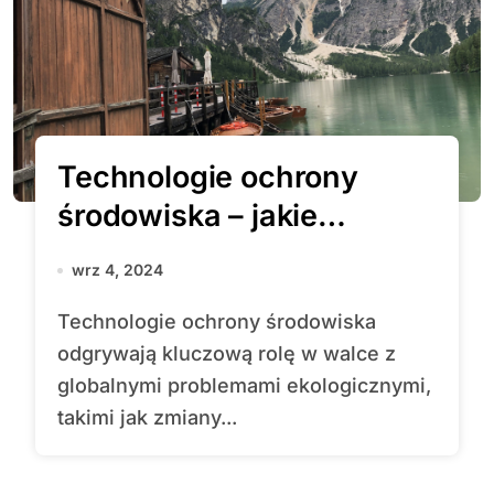
Technologie ochrony
środowiska – jakie
rozwiązania mogą
wrz 4, 2024
uratować planetę?
Technologie ochrony środowiska
odgrywają kluczową rolę w walce z
globalnymi problemami ekologicznymi,
takimi jak zmiany...