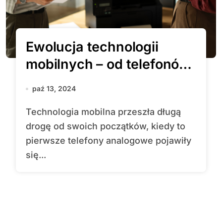
Ewolucja technologii
mobilnych – od telefonów
analogowych do 5G
paź 13, 2024
Technologia mobilna przeszła długą
drogę od swoich początków, kiedy to
pierwsze telefony analogowe pojawiły
się...