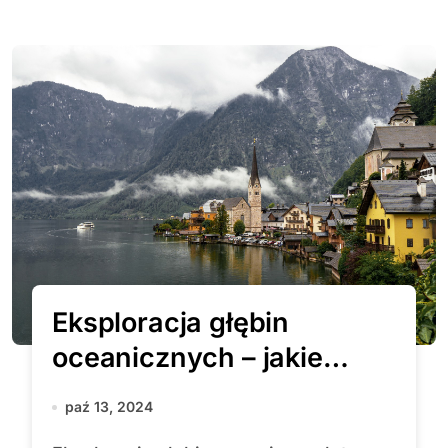
Eksploracja głębin
oceanicznych – jakie
tajemnice kryją morskie
paź 13, 2024
otchłanie?