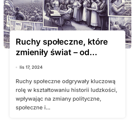
Ruchy społeczne, które
zmieniły świat – od
sufrażystek po prawa
lis 17, 2024
obywatelskie
Ruchy społeczne odgrywały kluczową
rolę w kształtowaniu historii ludzkości,
wpływając na zmiany polityczne,
społeczne i...