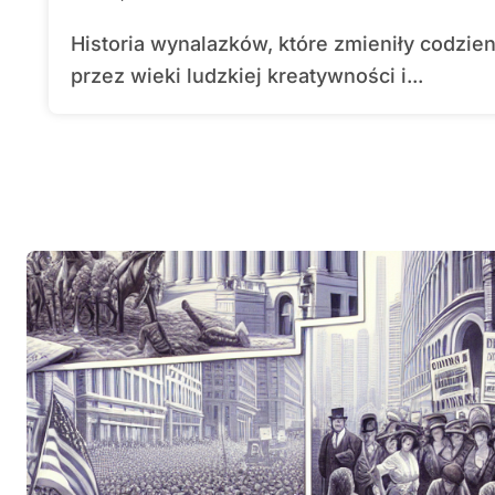
Historia wynalazków, które zmieniły codzienne życie ludzi, jest fascynującą podróżą
przez wieki ludzkiej kreatywności i...