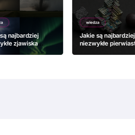
za
wiedza
są najbardziej
Jakie są najbardziej
ykłe zjawiska
niezwykłe pierwiast
dowe?
chemiczne?