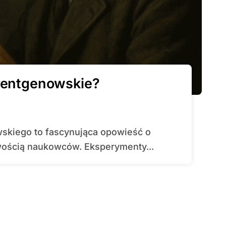
rentgenowskie?
awością naukowców. Eksperymenty...