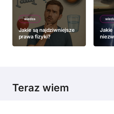
wiedza
wied
Jakie są najdziwniejsze
Jakie 
prawa fizyki?
niezw
pogo
Teraz wiem