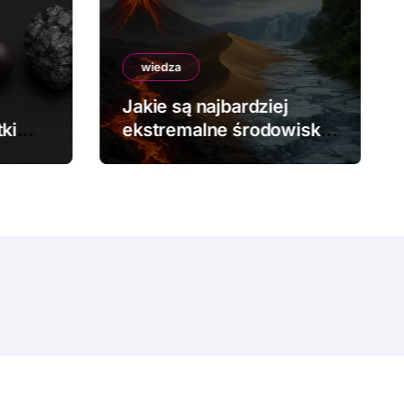
wiedza
Jakie są najbardziej
ki
ekstremalne środowiska
na Ziemi?