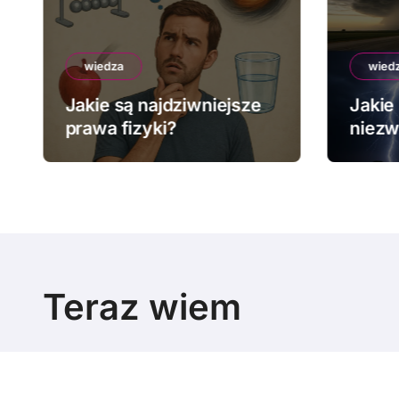
wiedza
wied
Jakie są najdziwniejsze
Jakie 
prawa fizyki?
niezw
pogo
Teraz wiem