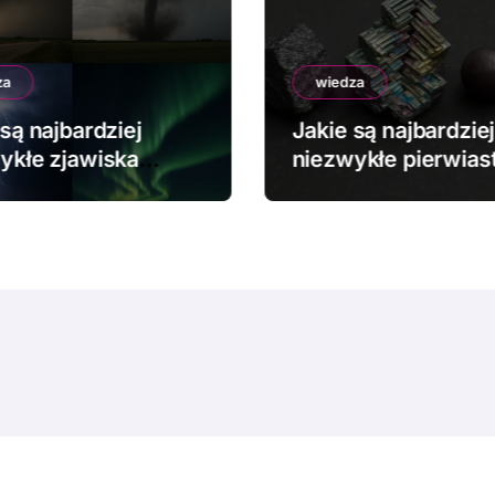
za
wiedza
są najbardziej
Jakie są najbardziej
ykłe zjawiska
niezwykłe pierwiast
dowe?
chemiczne?