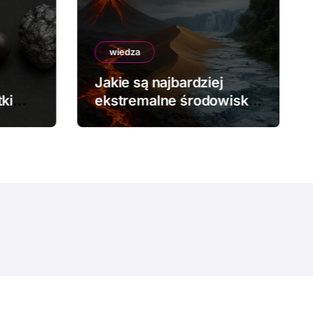
wiedza
Jakie są najbardziej
ki
ekstremalne środowiska
na Ziemi?