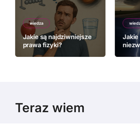
wiedza
wied
Jakie są najdziwniejsze
Jakie 
prawa fizyki?
niezw
pogo
Teraz wiem