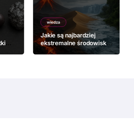
wiedza
Jakie są najbardziej
ki
ekstremalne środowiska
na Ziemi?