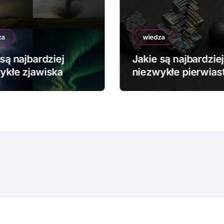
za
wiedza
są najbardziej
Jakie są najbardziej
ykłe zjawiska
niezwykłe pierwiast
dowe?
chemiczne?