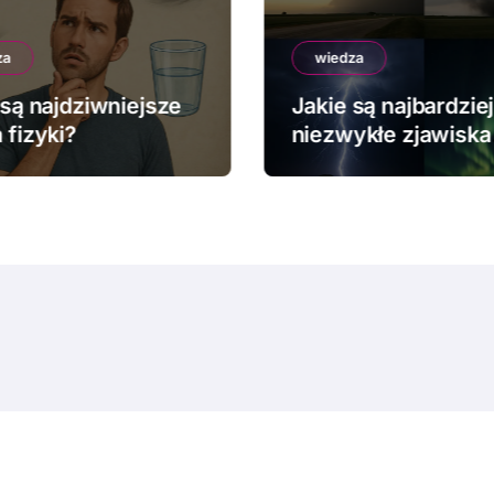
za
wiedza
 są najdziwniejsze
Jakie są najbardziej
 fizyki?
niezwykłe zjawiska
pogodowe?
© Copyright 2024 All Rights Reserved.