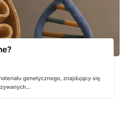
ne?
zywanych...