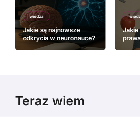
wiedza
wied
Jakie są najnowsze
Jakie
odkrycia w neuronauce?
prawa
Teraz wiem