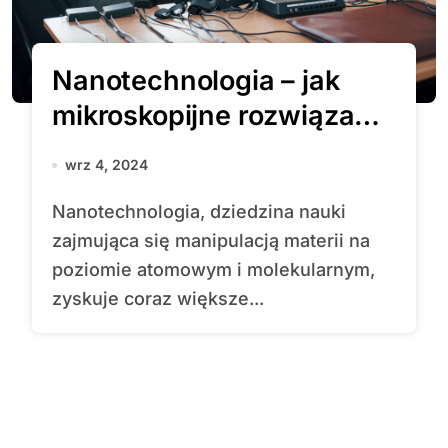
Nanotechnologia – jak
mikroskopijne rozwiązania
wpływają na nasze życie?
wrz 4, 2024
Nanotechnologia, dziedzina nauki
zajmująca się manipulacją materii na
poziomie atomowym i molekularnym,
zyskuje coraz większe...