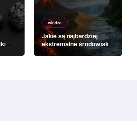
wiedza
Jakie są najbardziej
ki
ekstremalne środowiska
na Ziemi?