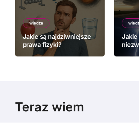
wiedza
wied
Jakie są najdziwniejsze
Jakie 
prawa fizyki?
niezw
pogo
Teraz wiem