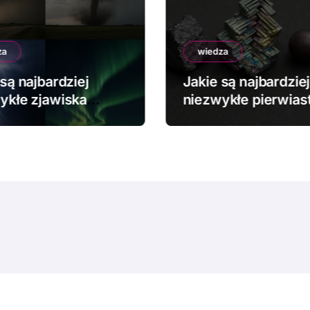
za
wiedza
są najbardziej
Jakie są najbardziej
ykłe zjawiska
niezwykłe pierwiast
dowe?
chemiczne?