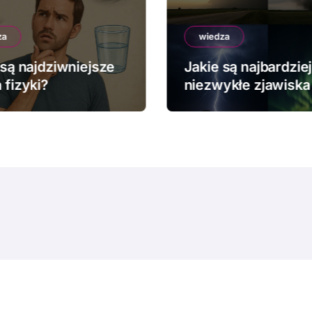
za
wiedza
 są najdziwniejsze
Jakie są najbardziej
 fizyki?
niezwykłe zjawiska
pogodowe?
© Copyright 2024 All Rights Reserved.