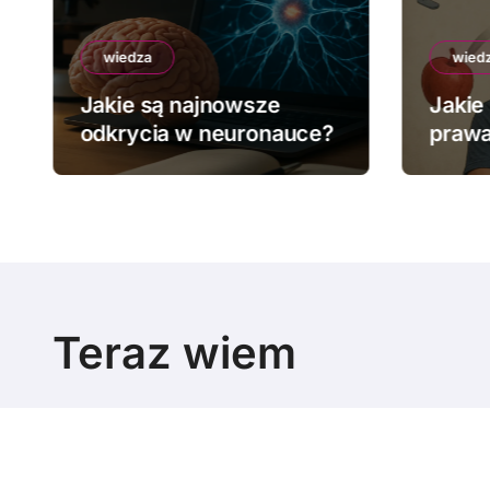
wiedza
wied
Jakie są najnowsze
Jakie
odkrycia w neuronauce?
prawa
Teraz wiem