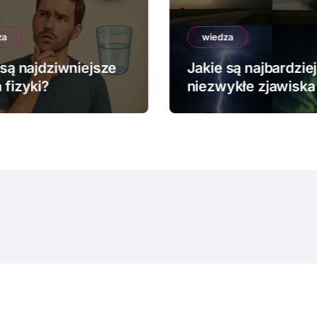
za
wiedza
 są najdziwniejsze
Jakie są najbardziej
 fizyki?
niezwykłe zjawiska
pogodowe?
© Copyright 2024 All Rights Reserved.