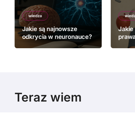
wiedza
wied
Jakie są najnowsze
Jakie
odkrycia w neuronauce?
prawa
Teraz wiem