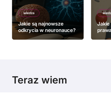
wiedza
wied
Jakie są najnowsze
Jakie
odkrycia w neuronauce?
prawa
Teraz wiem