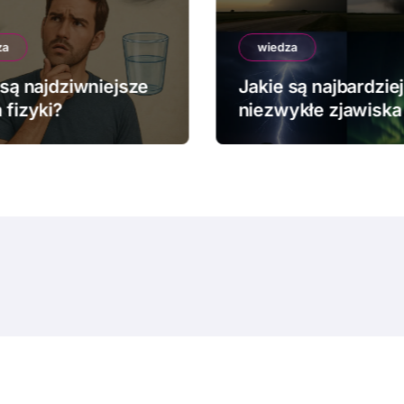
za
wiedza
 są najdziwniejsze
Jakie są najbardziej
 fizyki?
niezwykłe zjawiska
pogodowe?
© Copyright 2024 All Rights Reserved.