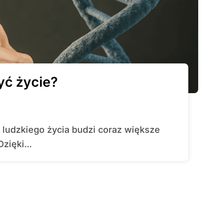
yć życie?
ięki...