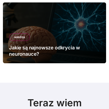
o
n
i
c
o
wiedza
Jakie są najdziwniejsze prawa fizyki?
w
a
n
i
e
Teraz wiem
w