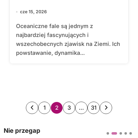
cze 15, 2026
Oceaniczne fale są jednym z
najbardziej fascynujących i
wszechobecnych zjawisk na Ziemi. Ich
powstawanie, dynamika...
S
1
2
3
…
31
t
Nie przegap
r