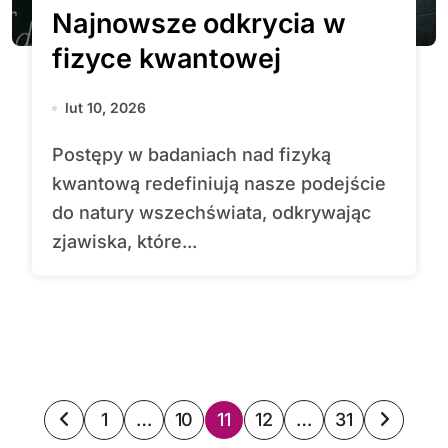
Najnowsze odkrycia w
fizyce kwantowej
lut 10, 2026
Postępy w badaniach nad fizyką
kwantową redefiniują nasze podejście
do natury wszechświata, odkrywając
zjawiska, które...
S
1
…
10
11
12
…
31