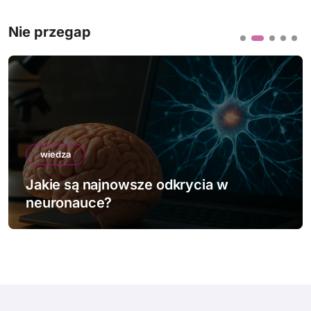
t
Nie przegap
r
o
n
i
c
o
wiedza
Jakie są najdziwniejsze prawa fizyki?
w
a
n
i