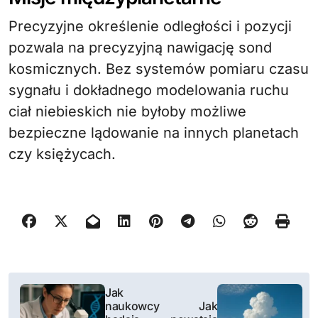
Precyzyjne określenie odległości i pozycji
pozwala na precyzyjną nawigację sond
kosmicznych. Bez systemów pomiaru czasu
sygnału i dokładnego modelowania ruchu
ciał niebieskich nie byłoby możliwe
bezpieczne lądowanie na innych planetach
czy księżycach.
N
Jak
naukowcy
Jak
a