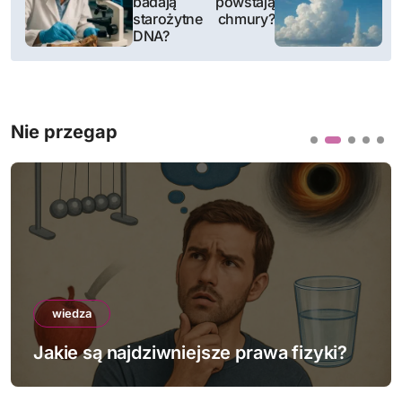
badają
powstają
starożytne
chmury?
w
DNA?
i
g
Nie przegap
a
c
j
a
w
wiedza
p
Jakie są najdziwniejsze prawa fizyki?
i
s