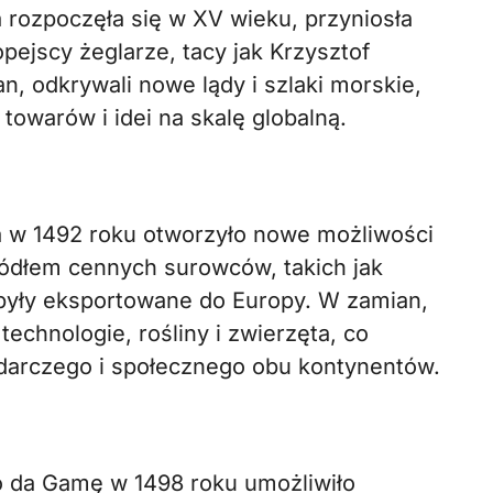
a rozpoczęła się w XV wieku, przyniosła
ejscy żeglarze, tacy jak Krzysztof
, odkrywali nowe lądy i szlaki morskie,
 towarów i idei na skalę globalną.
a w 1492 roku otworzyło nowe możliwości
ródłem cennych surowców, takich jak
re były eksportowane do Europy. W zamian,
chnologie, rośliny i zwierzęta, co
odarczego i społecznego obu kontynentów.
co da Gamę w 1498 roku umożliwiło