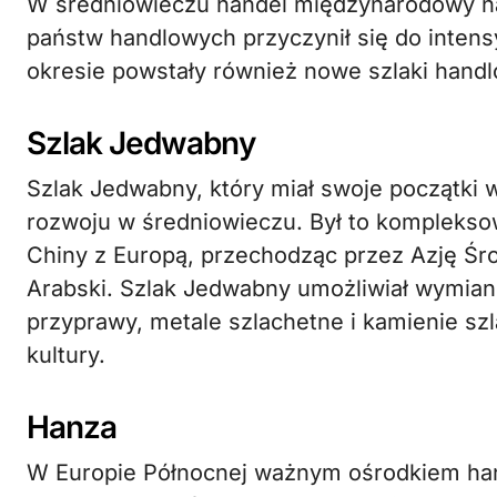
W średniowieczu handel międzynarodowy nab
państw handlowych przyczynił się do intens
okresie powstały również nowe szlaki handlo
Szlak Jedwabny
Szlak Jedwabny, który miał swoje początki 
rozwoju w średniowieczu. Był to komplekso
Chiny z Europą, przechodząc przez Azję Śr
Arabski. Szlak Jedwabny umożliwiał wymianę
przyprawy, metale szlachetne i kamienie szla
kultury.
Hanza
W Europie Północnej ważnym ośrodkiem hand