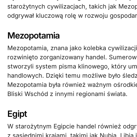
starożytnych cywilizacjach, takich jak Mezop
odgrywał kluczową rolę w rozwoju gospoda
Mezopotamia
Mezopotamia, znana jako kolebka cywilizacji
rozwinięto zorganizowany handel. Sumerowie
stworzyli system pisma klinowego, który um
handlowych. Dzięki temu możliwe było śledz
Mezopotamia była również ważnym ośrodki
Bliski Wschód z innymi regionami świata.
Egipt
W starożytnym Egipcie handel również odgry
z sąsiednimi krajami, takimi jak Nubia, Libia 