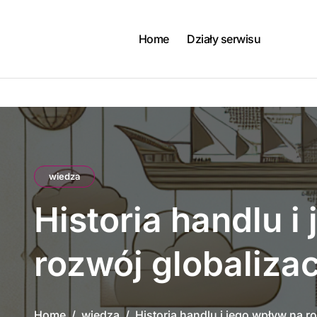
Skip
to
content
Home
Działy serwisu
wiedza
Historia handlu i
rozwój globalizac
Home
wiedza
Historia handlu i jego wpływ na ro