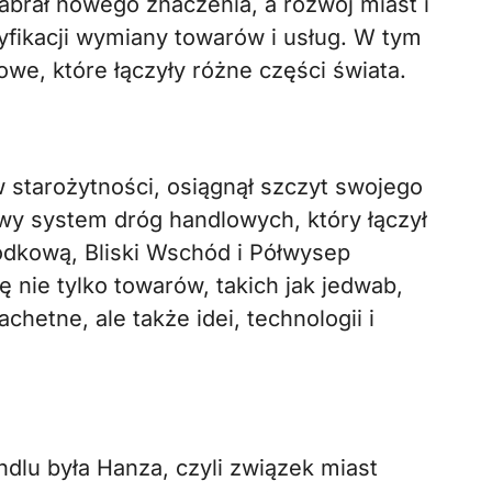
rał nowego znaczenia, a rozwój miast i
yfikacji wymiany towarów i usług. W tym
we, które łączyły różne części świata.
w starożytności, osiągnął szczyt swojego
wy system dróg handlowych, który łączył
odkową, Bliski Wschód i Półwysep
 nie tylko towarów, takich jak jedwab,
chetne, ale także idei, technologii i
lu była Hanza, czyli związek miast