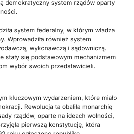
jącą demokratyczny system rządów oparty
ności.
ziła system federalny, w którym władza
any. Wprowadziła również system
tawodawczą, wykonawczą i sądowniczą.
we stały się podstawowym mechanizmem
m wybór swoich przedstawicieli.
jnym kluczowym wydarzeniem, które miało
racji. Rewolucja ta obaliła monarchię
sady rządów, oparte na ideach wolności,
rzyjęła pierwszą konstytucję, która
92 roku ogłoszono republikę.