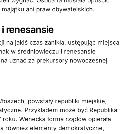
hcieli wygnać. Osoba ta musiała opuścić
go majątku ani praw obywatelskich.
i renesansie
 na jakiś czas zanikła, ustępując miejsca
nak w średniowieczu i renesansie
żna uznać za prekursory nowoczesnej
oszech, powstały republiki miejskie,
tyczne. Przykładem może być Republika
97 roku. Wenecka forma rządów opierała
ała również elementy demokratyczne,