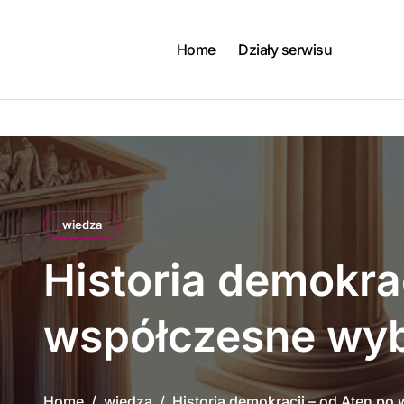
Skip
to
content
Home
Działy serwisu
wiedza
Historia demokrac
współczesne wy
Home
wiedza
Historia demokracji – od Aten p