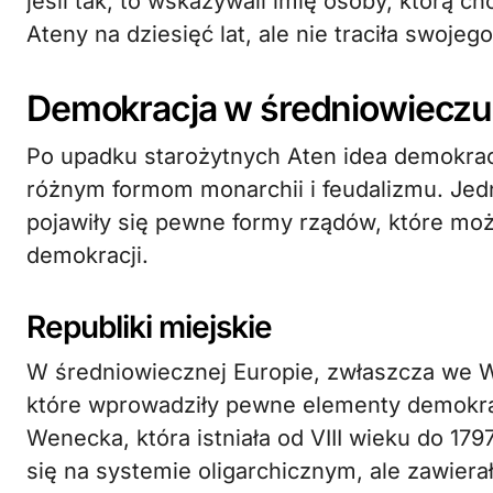
jeśli tak, to wskazywali imię osoby, którą c
Ateny na dziesięć lat, ale nie traciła swoje
Demokracja w średniowieczu 
Po upadku starożytnych Aten idea demokracji
różnym formom monarchii i feudalizmu. Jed
pojawiły się pewne formy rządów, które mo
demokracji.
Republiki miejskie
W średniowiecznej Europie, zwłaszcza we Wł
które wprowadziły pewne elementy demokra
Wenecka, która istniała od VIII wieku do 17
się na systemie oligarchicznym, ale zawier