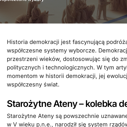
Historia demokracji jest fascynującą podróżą przez wieki, od starożytnych Aten po
współczesne systemy wyborcze. Demokracja
przestrzeni wieków, dostosowując się do z
politycznych i technologicznych. W tym art
momentom w historii demokracji, jej ewoluc
współczesny świat.
Starożytne Ateny – kolebka d
Starożytne Ateny są powszechnie uznawane 
w V wieku p.n.e., narodził się system rządów