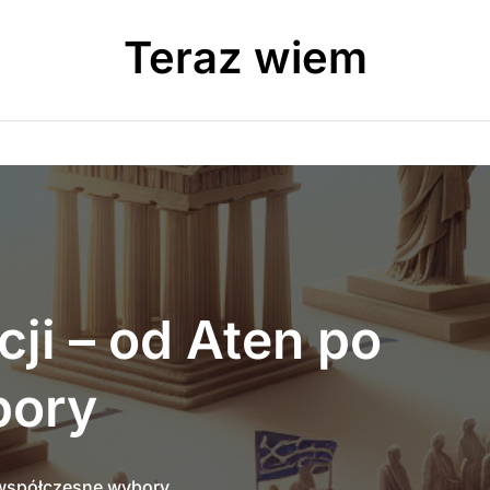
Teraz wiem
ji – od Aten po
bory
o współczesne wybory