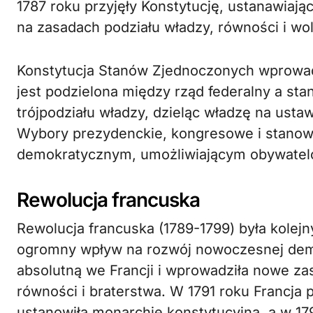
1787 roku przyjęły Konstytucję, ustanawia
na zasadach podziału władzy, równości i wol
Konstytucja Stanów Zjednoczonych wprowad
jest podzielona między rząd federalny a st
trójpodziału władzy, dzieląc władzę na us
Wybory prezydenckie, kongresowe i stano
demokratycznym, umożliwiającym obywatelo
Rewolucja francuska
Rewolucja francuska (1789-1799) była kole
ogromny wpływ na rozwój nowoczesnej demok
absolutną we Francji i wprowadziła nowe za
równości i braterstwa. W 1791 roku Francja p
ustanowiła monarchię konstytucyjną, a w 17