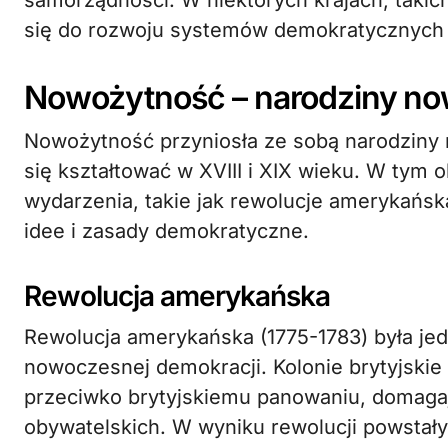
samorządności. W niektórych krajach, takich
się do rozwoju systemów demokratycznych 
Nowożytność – narodziny no
Nowożytność przyniosła ze sobą narodziny 
się kształtować w XVIII i XIX wieku. W tym 
wydarzenia, takie jak rewolucje amerykańsk
idee i zasady demokratyczne.
Rewolucja amerykańska
Rewolucja amerykańska (1775-1783) była je
nowoczesnej demokracji. Kolonie brytyjski
przeciwko brytyjskiemu panowaniu, domagaj
obywatelskich. W wyniku rewolucji powstał