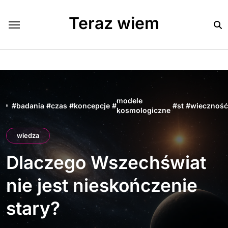
Skip
to
Teraz wiem
content
modele
#
badania
#
czas
#
koncepcje
#
#
st
#
wiecznoś
kosmologiczne
wiedza
Dlaczego Wszechświat
nie jest nieskończenie
stary?