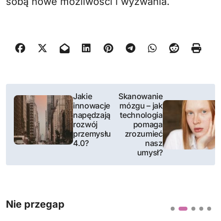
sobą nowe możliwości i wyzwania.
N
Jakie
Skanowanie
innowacje
mózgu – jak
a
napędzają
technologia
rozwój
pomaga
w
przemysłu
zrozumieć
4.0?
nasz
i
umysł?
g
a
Nie przegap
c