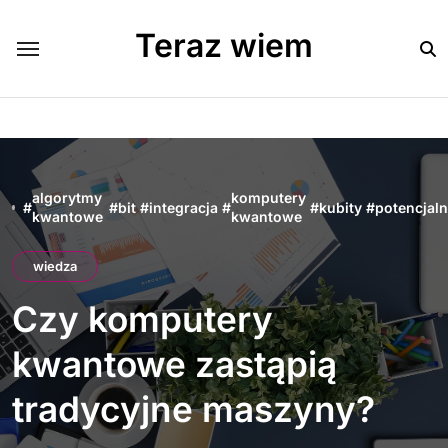
Skip
to
Teraz wiem
content
algorytmy
komputery
#
#
bit
#
integracja
#
#
kubity
#
potencjal
kwantowe
kwantowe
wiedza
Czy komputery
kwantowe zastąpią
tradycyjne maszyny?