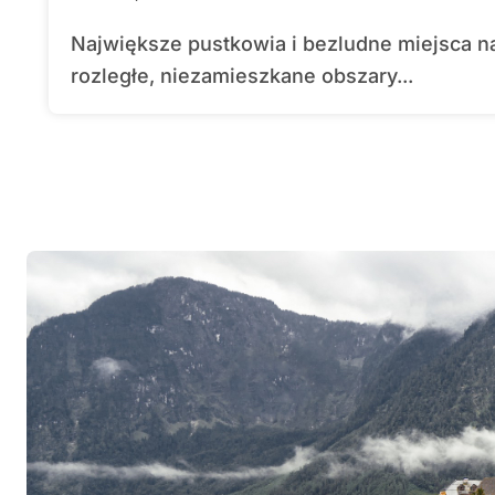
Największe pustkowia i bezludne miejsca na świecie fascynują ludzi od wieków. Te
rozległe, niezamieszkane obszary...